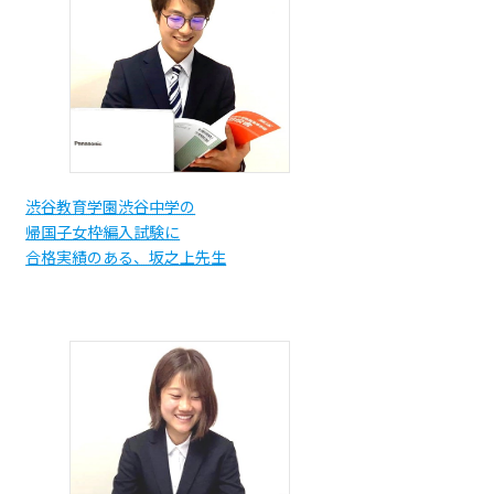
渋谷教育学園渋谷中学の
帰国子女枠編入試験に
合格実績のある、坂之上先生