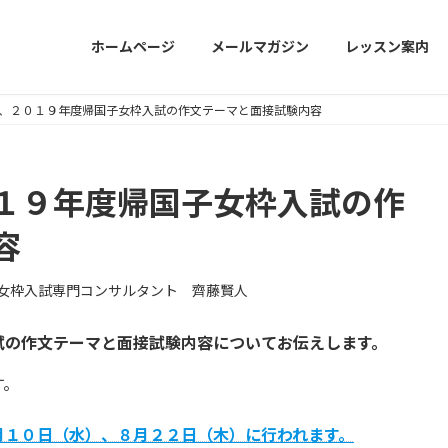
ホームページ
メールマガジン
レッスン案内
、２０１９年度帰国子女枠入試の作文テーマと面接試験内容
１９年度帰国子女枠入試の作
容
女枠入試専門コンサルタント 齊藤賢人
試の作文テーマと面接試験内容についてお伝えします。
す。
月１０日（水）、８月２２日（木）に行われます。