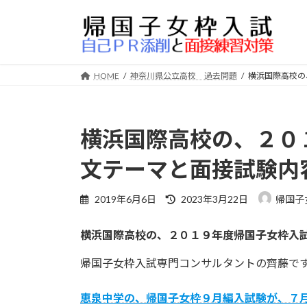
コ
ナ
ン
ビ
テ
ゲ
ン
ー
ツ
シ
HOME
神奈川県公立高校 過去問題
横浜国際高校の
へ
ョ
ス
ン
キ
に
横浜国際高校の、２０
ッ
移
プ
動
文テーマと面接試験内
最
2019年6月6日
2023年3月22日
帰国子
終
更
横浜国際高校の、２０１９年度帰国子女枠入
新
日
帰国子女枠入試専門コンサルタントの齊藤で
時
:
恵泉中学の、帰国子女枠９月編入試験が、７