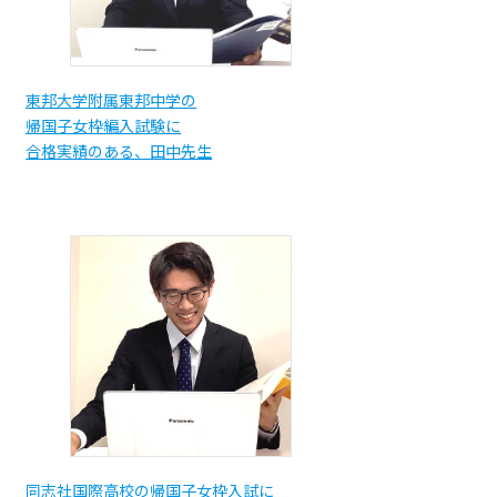
東邦大学附属東邦中学の
帰国子女枠編入試験に
合格実績のある、田中先生
同志社国際高校の帰国子女枠入試に