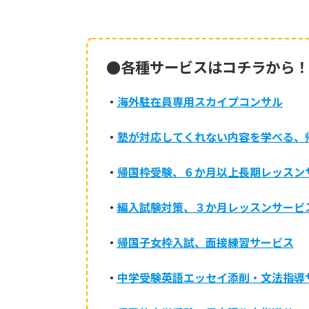
●各種サービスはコチラから！
・
海外駐在員専用スカイプコンサル
・
塾が対応してくれない内容を学べる、
・
帰国枠受験、６か月以上長期レッスン
・
編入試験対策、３か月レッスンサービ
・
帰国子女枠入試、面接練習サービス
・
中学受験英語エッセイ添削・文法指導