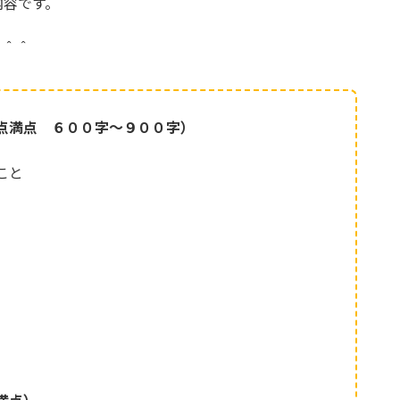
内容です。
。＾＾
点満点 ６００字～９００字）
こと