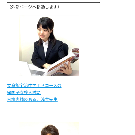
（外部ページへ移動します）
立命館宇治中学ＩＰコースの
帰国子女枠入試に
合格実績のある、浅井先生